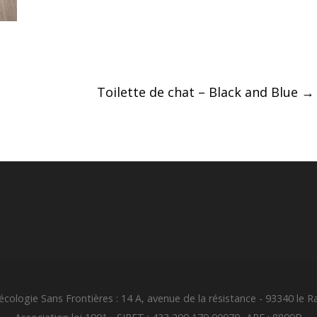
Toilette de chat – Black and Blue
→
cologie Sans Frontières : 14 A, avenue de la résistance - 93340 le R