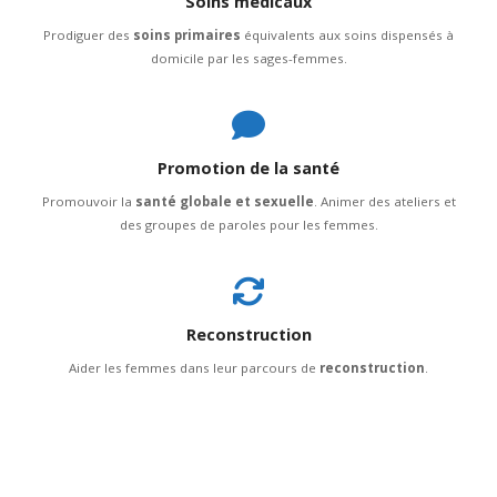
Soins médicaux
Prodiguer des
soins primaires
équivalents aux soins dispensés à
domicile par les sages-femmes.
Promotion de la santé
Promouvoir la
santé globale et sexuelle
. Animer des ateliers et
des groupes de paroles pour les femmes.
Reconstruction
Aider les femmes dans leur parcours de
reconstruction
.
SoliSaFe est une mission déployée par l'association Gynécologie Sans Frontières
pour aider les femmes en situation de détresse en France.