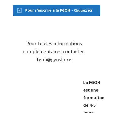
Pour s'inscrire à la FGOH - Cliquez ici
Pour toutes informations
complémentaires contacter:
fgoh@gynsf.org
La FGOH
est une
formation
de 4-5
jours