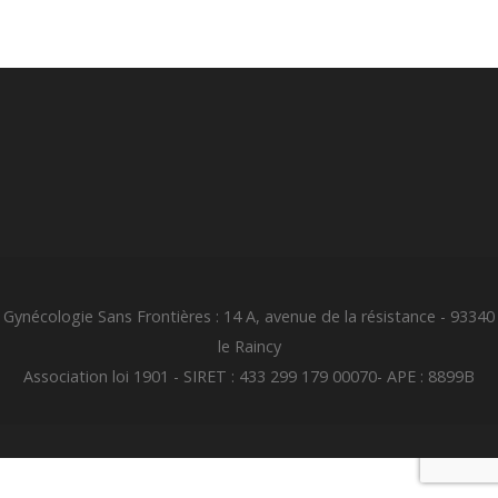
Gynécologie Sans Frontières : 14 A, avenue de la résistance - 93340
le Raincy
Association loi 1901 - SIRET : 433 299 179 00070- APE : 8899B