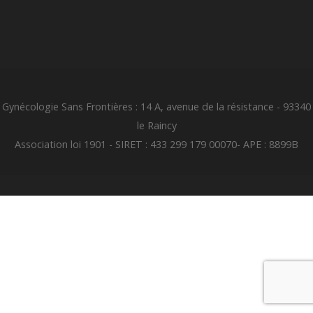
Gynécologie Sans Frontières : 14 A, avenue de la résistance - 93340
le Raincy
Association loi 1901 - SIRET : 433 299 179 00070- APE : 8899B