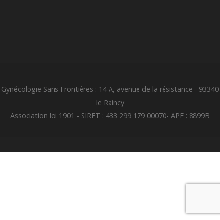
Gynécologie Sans Frontières : 14 A, avenue de la résistance - 93340
le Raincy
Association loi 1901 - SIRET : 433 299 179 00070- APE : 8899B