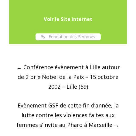
Voir le Site internet
Fondation des Femmes
Post
←
Conférence évènement à Lille autour
navigation
de 2 prix Nobel de la Paix – 15 octobre
2002 – Lille (59)
Evènement GSF de cette fin d’année, la
lutte contre les violences faites aux
femmes s’invite au Pharo à Marseille
→