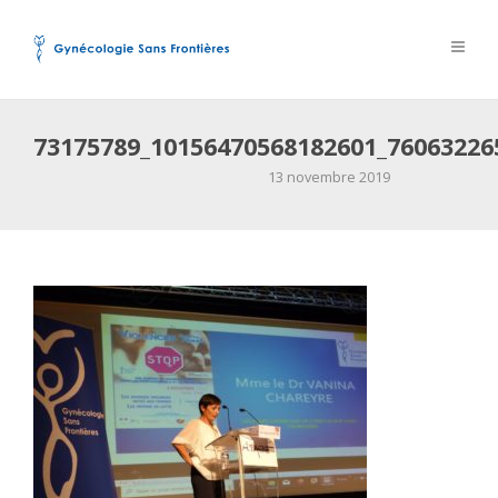
73175789_10156470568182601_76063226
13 novembre 2019