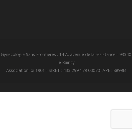
Gynécologie Sans Frontières : 14 A, avenue de la résistance - 93340
le Raincy
Association loi 1901 - SIRET : 433 299 179 00070- APE : 8899B