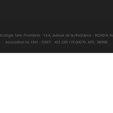
cologie Sans Frontières : 14 A, avenue de la résistance - 93340 le R
Association loi 1901 - SIRET : 433 299 179 00070- APE : 8899B