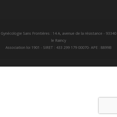
Gynécologie Sans Frontières : 14 A, avenue de la résistance - 93340
le Raincy
Association loi 1901 - SIRET : 433 299 179 00070- APE : 8899B