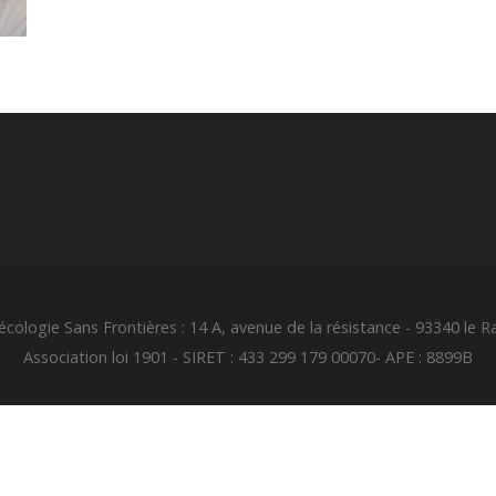
cologie Sans Frontières : 14 A, avenue de la résistance - 93340 le R
Association loi 1901 - SIRET : 433 299 179 00070- APE : 8899B