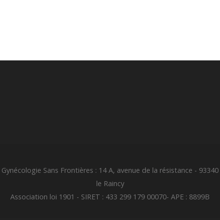
Gynécologie Sans Frontières : 14 A, avenue de la résistance - 93340
le Raincy
Association loi 1901 - SIRET : 433 299 179 00070- APE : 8899B