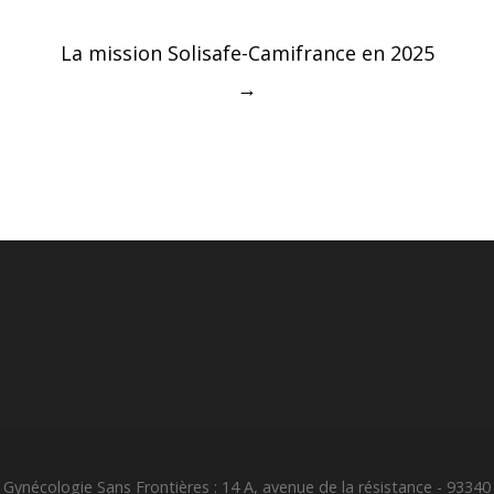
Post
La mission Solisafe-Camifrance en 2025
navigation
→
Gynécologie Sans Frontières : 14 A, avenue de la résistance - 93340