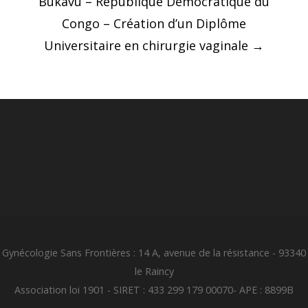
Bukavu – République Démocratique du
Congo – Création d’un Diplôme
Universitaire en chirurgie vaginale
→
Gynécologie Sans Frontières : 14 A, avenue de la résistance - 93340
le Raincy
Association loi 1901 - SIRET : 433 299 179 00070- APE : 8899B