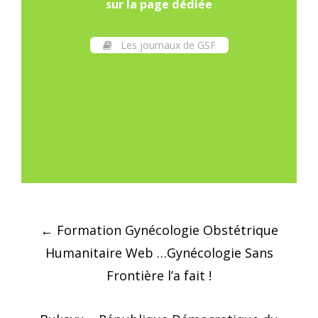
sur la page dédiée
Les journaux de GSF
Post
←
Formation Gynécologie Obstétrique
navigation
Humanitaire Web …Gynécologie Sans
Frontière l’a fait !