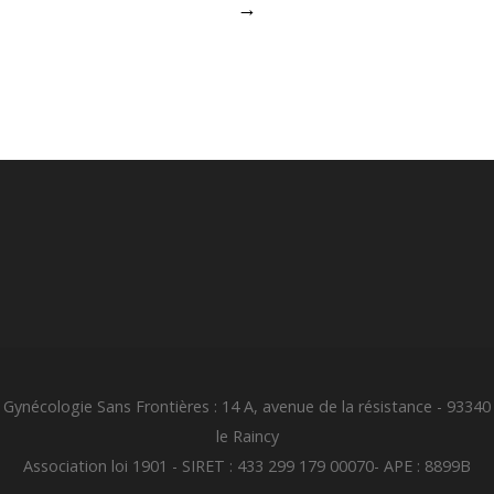
→
Gynécologie Sans Frontières : 14 A, avenue de la résistance - 93340
le Raincy
Association loi 1901 - SIRET : 433 299 179 00070- APE : 8899B