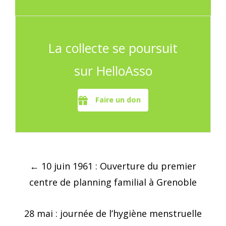
La collecte se poursuit
sur HelloAsso
Faire un don
Post
←
10 juin 1961 : Ouverture du premier
navigation
centre de planning familial à Grenoble
28 mai : journée de l’hygiène menstruelle