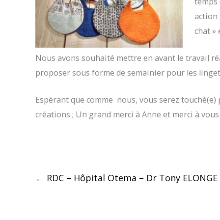
temps 
action 
chat » 
Nous avons souhaité mettre en avant le travail ré
proposer sous forme de semainier pour les lingette
Espérant que comme nous, vous serez touché(e) par
créations ; Un grand merci à Anne et merci à vous
Post
←
RDC – Hôpital Otema – Dr Tony ELONG
navigation