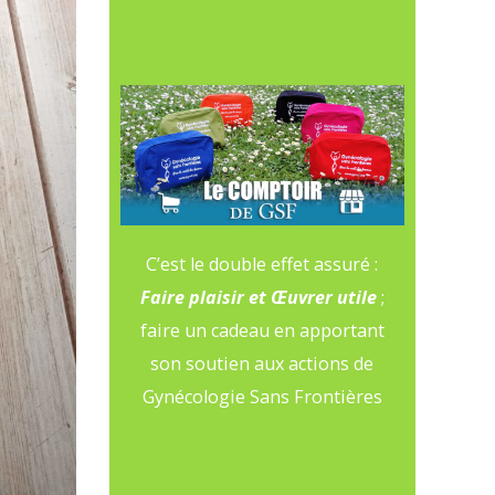
C’est le double effet assuré :
Faire plaisir et Œuvrer utile
;
faire un cadeau en apportant
son soutien aux actions de
Gynécologie Sans Frontières