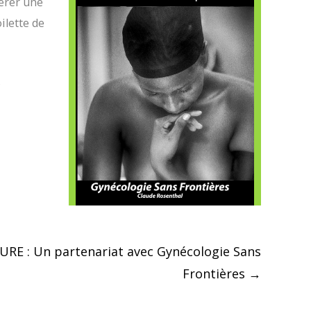
érer une
ilette de
s
E : Un partenariat avec Gynécologie Sans
Frontières
→