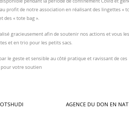
disponible pendant la période de confinement Covid et gén
au profit de notre association en réalisant des lingettes « to
et des « tote bag ».
alisé gracieusement afin de soutenir nos actions et vous le
s et en trio pour les petits sacs.
 le geste et sensible au côté pratique et ravissant de ces
 pour votre soutien
E OTSHUDI
AGENCE DU DON EN NATUR