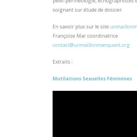
pelvi-périnéologie, échographistes 
soignant sur étude de dossier.
En savoir plus sur le site
unmaillonm
Françoise Mar coordinatrice
contact@unmaillonmanquant.org
Extraits :
Mutilations Sexuelles Féminines