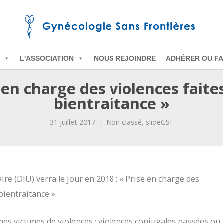
L'ASSOCIATION
NOUS REJOINDRE
ADHÉRER OU FA
en charge des violences faite
bientraitance »
31 juillet 2017
Non classé
,
slideGSF
re (DIU) verra le jour en 2018 : « Prise en charge des
bientraitance ».
mmes victimes de violences : violences conjugales passées ou