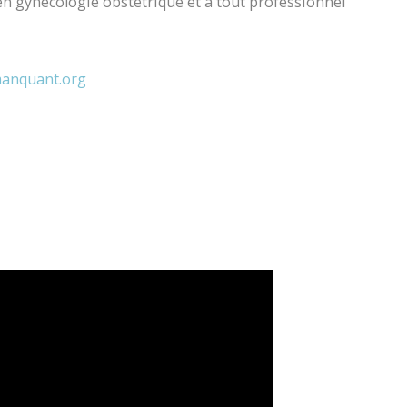
en gynécologie obstétrique et à tout professionnel
anquant.org