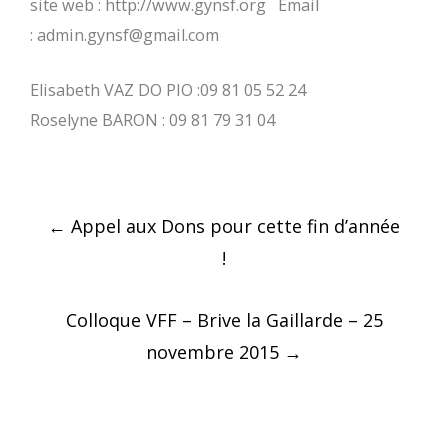
site web : http://www.gynsf.org Email
: admin.gynsf@gmail.com
Elisabeth VAZ DO PIO :09 81 05 52 24
Roselyne BARON : 09 81 79 31 04
Post
←
Appel aux Dons pour cette fin d’année
navigation
!
Colloque VFF – Brive la Gaillarde – 25
novembre 2015
→