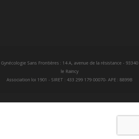
Gynécologie Sans Frontières : 14 A, avenue de la résistance - 93340
le Raincy
Association loi 1901 - SIRET : 433 299 179 00070- APE : 8899B