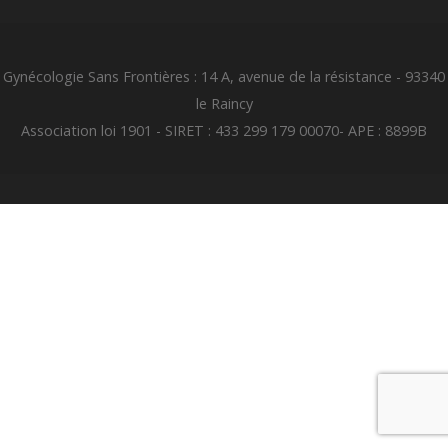
Gynécologie Sans Frontières : 14 A, avenue de la résistance - 93340
le Raincy
Association loi 1901 - SIRET : 433 299 179 00070- APE : 8899B