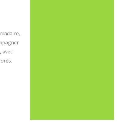
omadaire,
ompagner
, avec
norés.