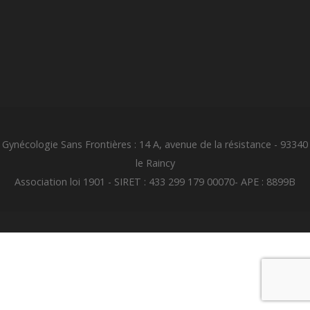
Gynécologie Sans Frontières : 14 A, avenue de la résistance - 93340
le Raincy
Association loi 1901 - SIRET : 433 299 179 00070- APE : 8899B