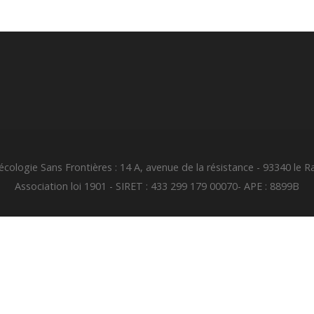
cologie Sans Frontières : 14 A, avenue de la résistance - 93340 le R
Association loi 1901 - SIRET : 433 299 179 00070- APE : 8899B