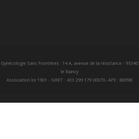
Gynécologie Sans Frontières : 14 A, avenue de la résistance - 93340
le Raincy
Association loi 1901 - SIRET : 433 299 179 00070- APE : 8899B