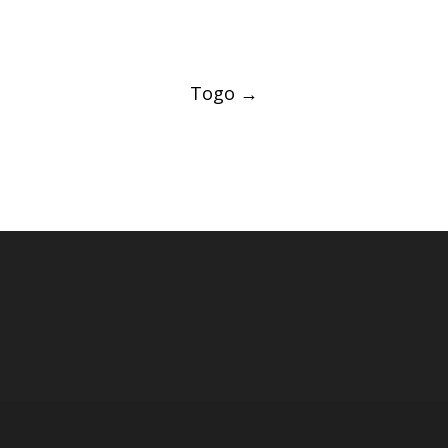
Post
Togo
→
navigation