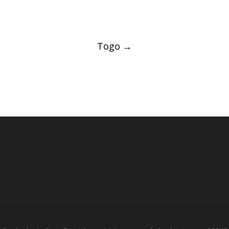
Post
Togo
→
navigation