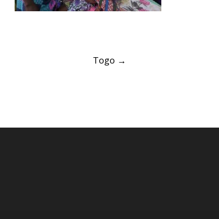
Post
Togo
→
navigation