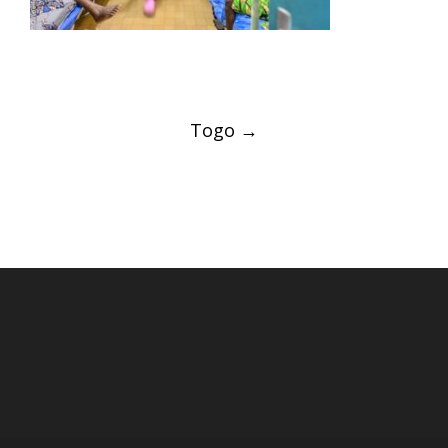
Post
Togo
→
navigation