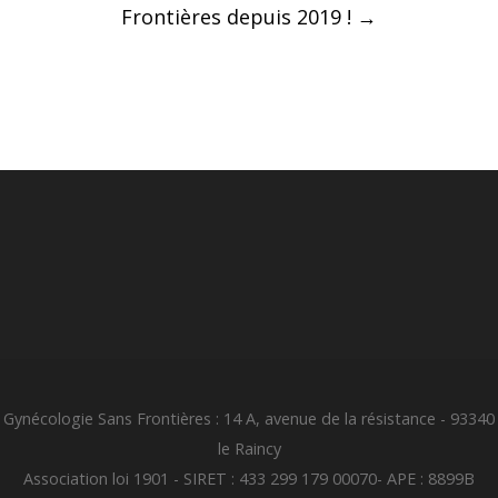
Frontières depuis 2019 !
→
Gynécologie Sans Frontières : 14 A, avenue de la résistance - 93340
le Raincy
Association loi 1901 - SIRET : 433 299 179 00070- APE : 8899B