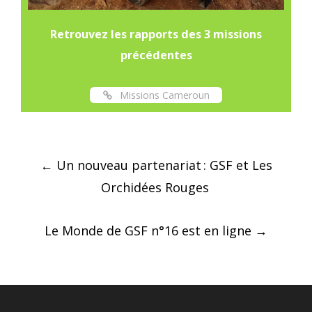
Retrouvez les rapports des 3 missions
précédentes
Missions Cameroun
Post
←
Un nouveau partenariat : GSF et Les
navigation
Orchidées Rouges
Le Monde de GSF n°16 est en ligne
→