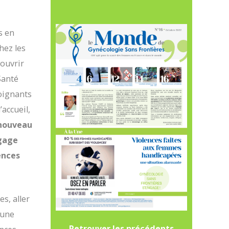
s en
hez les
couvrir
Santé
oignants
accueil,
nouveau
ngage
ences
s, aller
’une
Retrouver les
précédents