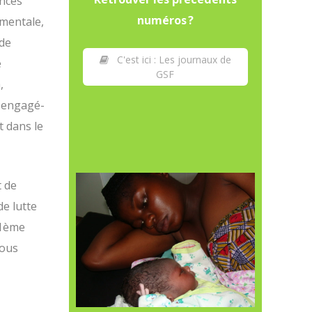
ences
numéros ?
ementale,
 de
C'est ici : Les journaux de
e
GSF
,
 engagé-
t dans le
t de
e lutte
51ème
nous