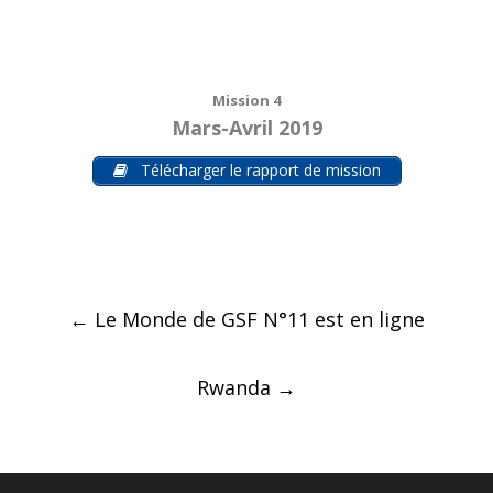
Mission 4
Mars-Avril 2019
Télécharger le rapport de mission
Post
←
Le Monde de GSF N°11 est en ligne
navigation
Rwanda
→