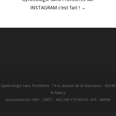
INSTAGRAM c’est fait !
→
Gynécologie Sans Frontières : 14 A, avenue de la résistance - 93340
le Raincy
Association loi 1901 - SIRET : 433 299 179 00070- APE : 8899B