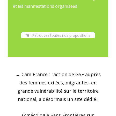
et les manifestations organisées
Retrouvez toutes nos propositions
Post
←
CamiFrance : l’action de GSF auprès
navigation
des femmes exilées, migrantes, en
grande vulnérabilité sur le territoire
national, a désormais un site dédié !
Gynécologie Sans Frontières sur