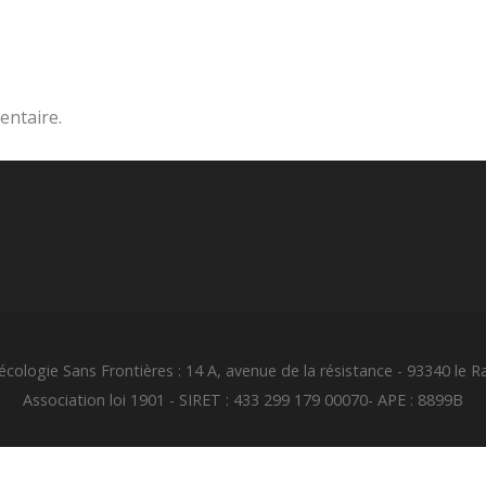
ntaire.
cologie Sans Frontières : 14 A, avenue de la résistance - 93340 le R
Association loi 1901 - SIRET : 433 299 179 00070- APE : 8899B