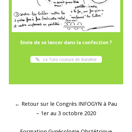
Envie de se lancer dans la confection ?
Le Tuto couture de Bandine
Post
←
Retour sur le Congrès INFOGYN à Pau
navigation
– 1er au 3 octobre 2020
Formation Gynécologie Obstétrique