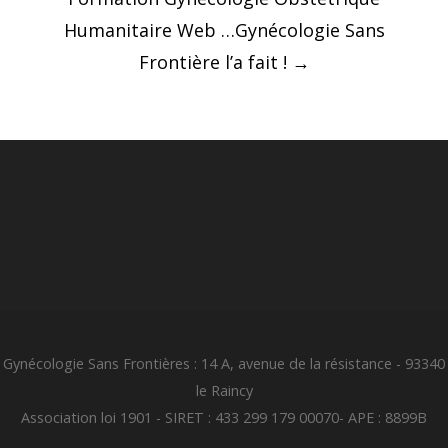
Humanitaire Web …Gynécologie Sans
Frontière l’a fait !
→
Gynécologie Sans Frontières : 14 A, avenue de la résistance - 93340
le Raincy
Association loi 1901 - SIRET : 433 299 179 00070- APE : 8899B