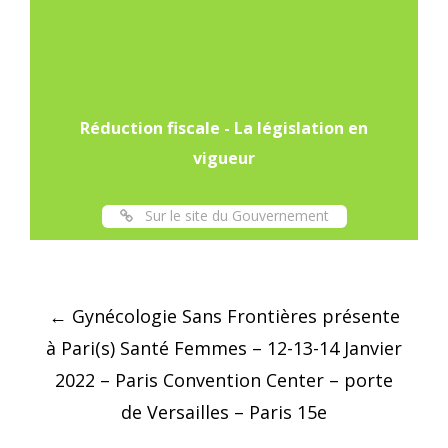
Réduction fiscale - La législation en
vigueur
Sur le site du Gouvernement
Post
←
Gynécologie Sans Frontières présente
navigation
à Pari(s) Santé Femmes – 12-13-14 Janvier
2022 – Paris Convention Center – porte
de Versailles – Paris 15e