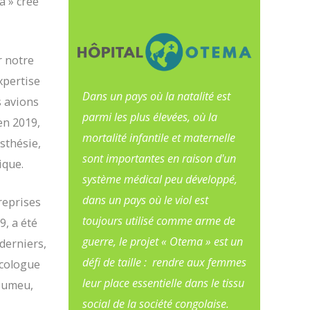
a » créé
ar notre
xpertise
Dans un pays où la natalité est
s avions
parmi les plus élevées, où la
en 2019,
mortalité infantile et maternelle
sthésie,
sont importantes en raison d'un
ique.
système médical peu développé,
dans un pays où le viol est
reprises
toujours utilisé comme arme de
9, a été
guerre, le projet « Otema » est un
derniers,
défi de taille : rendre aux femmes
écologue
leur place essentielle dans le tissu
youmeu,
social de la société congolaise.