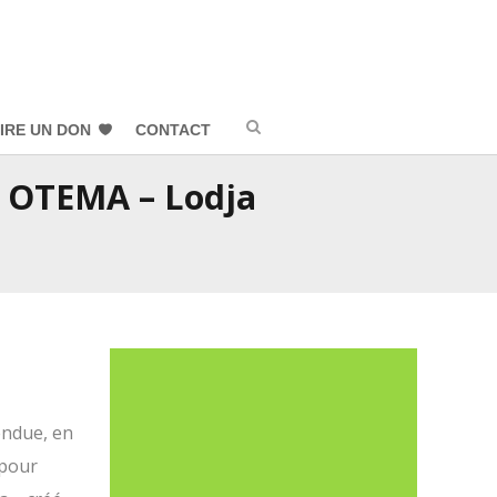
IRE UN DON
CONTACT
l OTEMA – Lodja
endue, en
 pour