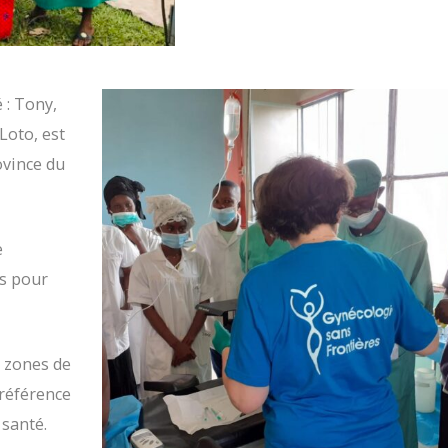
 : Tony,
Loto, est
ovince du
e
ts pour
6 zones de
référence
 santé.