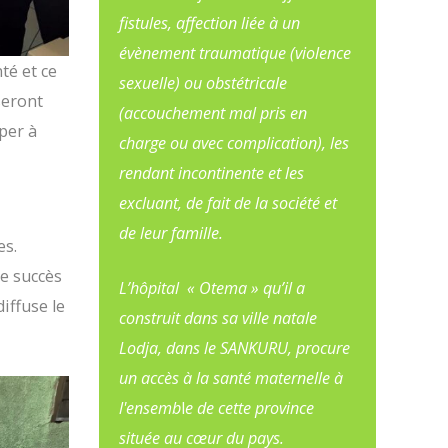
fistules, affection liée à un
évènement traumatique (violence
té et ce
sexuelle) ou obstétricale
seront
(accouchement mal pris en
per à
charge ou avec complication), les
rendant incontinente et les
excluant, de fait de la société et
de leur famille.
es.
le succès
L’hôpital « Otema » qu’il a
iffuse le
construit dans sa ville natale
Lodja, dans le SANKURU, procure
un accès à la santé maternelle à
l'ensemb
l
e de cette province
située au cœur du pays.