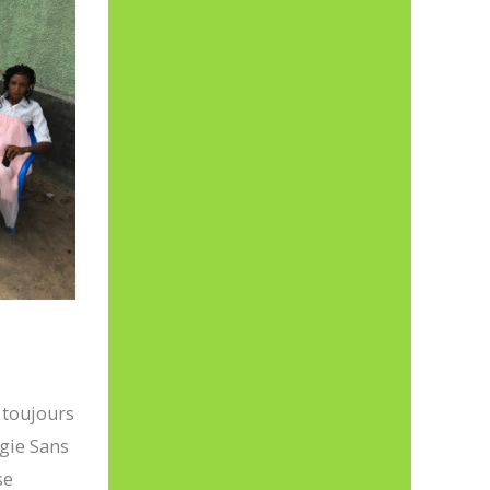
s toujours
ogie Sans
se