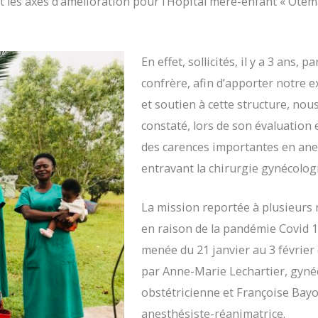
 et les axes d’amélioration pour l’Hôpital mère-enfant « Otem
En effet, sollicités, il y a 3 ans, p
confrère, afin d’apporter notre e
et soutien à cette structure, nou
constaté, lors de son évaluation 
des carences importantes en ane
entravant la chirurgie gynécolog
La mission reportée à plusieurs 
en raison de la pandémie Covid 1
menée du 21 janvier au 3 février 
par Anne-Marie Lechartier, gyn
obstétricienne et Françoise Ba
anesthésiste-réanimatrice.