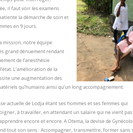
e, il faut voir les examens
patiente la démarche de soin et
emmes en 9 jours.
a mission, notre équipe
rès grand dénuement rendant
nement de l’anesthésie
’état. L’amélioration de la
essite une augmentation des
atériels qu’humains ainsi qu’un long accompagnement.
sse actuelle de Lodja étant ses hommes et ses femmes qui
oigner, à travailler, en attendant un salaire qui ne vient pa
 apprendre encore et encore. A Otema, la devise de Gynécol
nd tout son sens : Accompagner, transmettre, former sans 