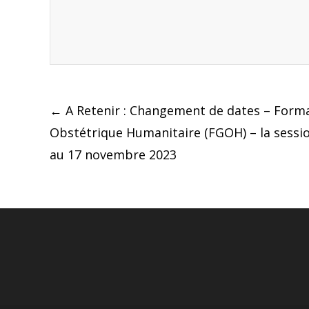
Post
←
A Retenir : Changement de dates – Form
Obstétrique Humanitaire (FGOH) – la sessio
navigation
au 17 novembre 2023