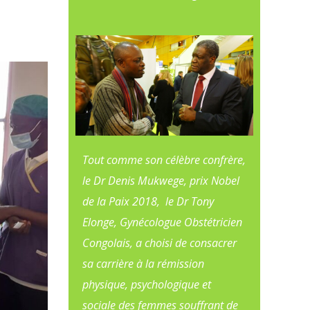
Tout comme son célèbre confrère,
le Dr Denis Mukwege, prix Nobel
de la Paix 2018, le Dr Tony
Elonge, Gynécologue Obstétricien
Congolais, a choisi de consacrer
sa carrière à la rémission
physique, psychologique et
sociale des femmes souffrant de