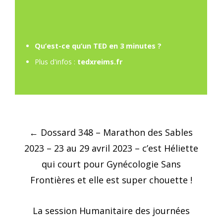
Qu’est-ce qu’un TED en 3 minutes ?
Plus d'infos :
tedxreims.fr
Post
←
Dossard 348 – Marathon des Sables
navigation
2023 – 23 au 29 avril 2023 – c’est Héliette
qui court pour Gynécologie Sans
Frontières et elle est super chouette !
La session Humanitaire des journées