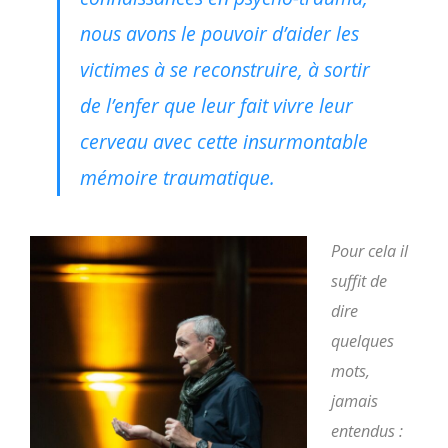
nous avons le pouvoir d’aider les
victimes à se reconstruire, à sortir
de l’enfer que leur fait vivre leur
cerveau avec cette insurmontable
mémoire traumatique.
Pour cela il
suffit de
dire
quelques
mots,
jamais
entendus :