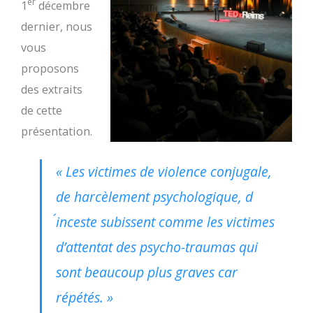
er
1
décembre
dernier, nous
vous
proposons
des extraits
de cette
présentation.
« Les victimes de violence conjugale,
de harcèlement psychologique, d
´inceste subissent comme les victimes
d’attentat des psycho-traumas qui
sont beaucoup plus graves car
répétés. »