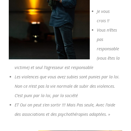
Je vous
crois !!
Vous n’êtes
pas
responsable
(vous êtes la
victime) et seul l’agresseur est responsable
Les violences que vous avez subies sont punies par la loi.
Non ce n’est pas la vie normale de subir des violences.
C’est puni par la loi, par la société
ET Oui on peut s’en sortir !!! Mais Pas seule, Avec l’aide
des associations et des psychothérapies adaptées. »