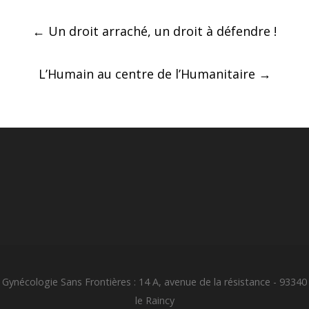
Post
←
Un droit arraché, un droit à défendre !
navigation
L’Humain au centre de l’Humanitaire
→
Gynécologie Sans Frontières : 14 A, avenue de la résistance - 93340
le Raincy