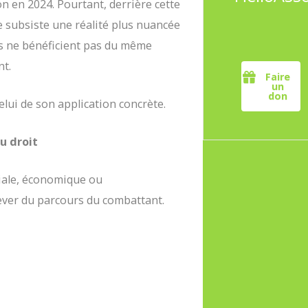
on en 2024. Pourtant, derrière cette
 subsiste une réalité plus nuancée
es ne bénéficient pas du même
nt.
Faire
un
don
elui de son application concrète.
u droit
ciale, économique ou
lever du parcours du combattant.