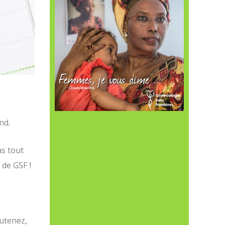
nd.
as tout
de GSF !
outenez,