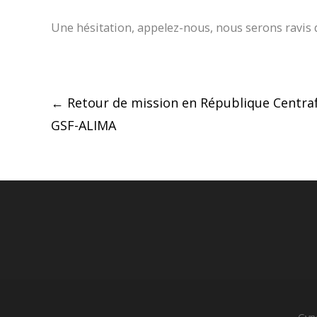
Une hésitation, appelez-nous, nous serons ravis 
Post
←
Retour de mission en République Centraf
GSF-ALIMA
navigation