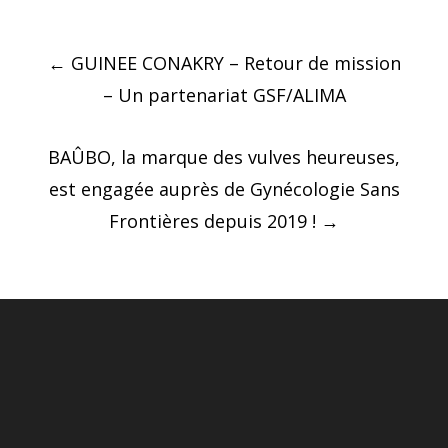
Post
←
GUINEE CONAKRY – Retour de mission
navigation
– Un partenariat GSF/ALIMA
BAÛBO, la marque des vulves heureuses,
est engagée auprès de Gynécologie Sans
Frontières depuis 2019 !
→