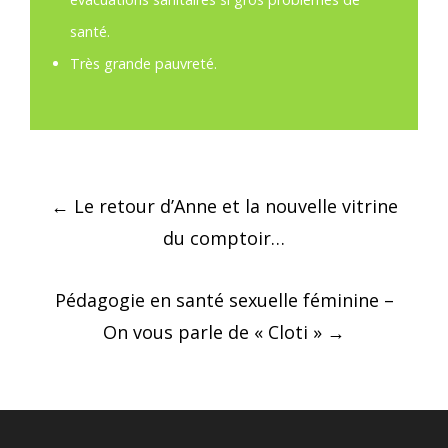
santé.
Très grande pauvreté.
Post
←
Le retour d’Anne et la nouvelle vitrine
navigation
du comptoir…
Pédagogie en santé sexuelle féminine –
On vous parle de « Cloti »
→