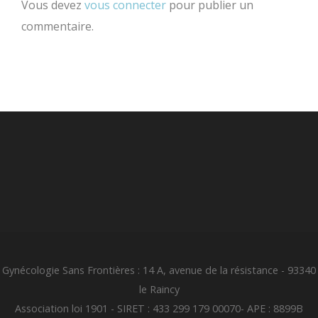
Vous devez
vous connecter
pour publier un
commentaire.
Gynécologie Sans Frontières : 14 A, avenue de la résistance - 93340
le Raincy
Association loi 1901 - SIRET : 433 299 179 00070- APE : 8899B